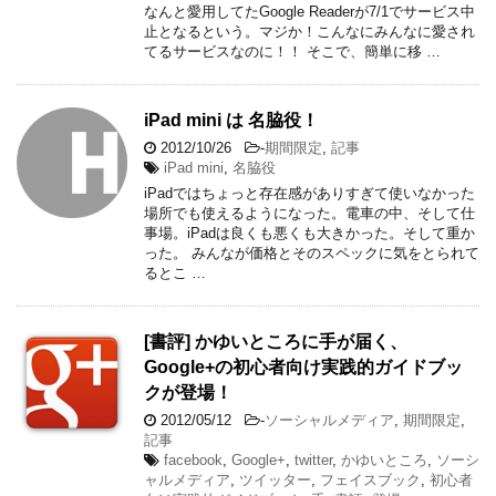
なんと愛用してたGoogle Readerが7/1でサービス中
止となるという。マジか！こんなにみんなに愛され
てるサービスなのに！！ そこで、簡単に移 …
iPad mini は 名脇役！
2012/10/26
-
期間限定
,
記事
iPad mini
,
名脇役
iPadではちょっと存在感がありすぎて使いなかった
場所でも使えるようになった。電車の中、そして仕
事場。iPadは良くも悪くも大きかった。そして重か
った。 みんなが価格とそのスペックに気をとられて
るとこ …
[書評] かゆいところに手が届く、
Google+の初心者向け実践的ガイドブッ
クが登場！
2012/05/12
-
ソーシャルメディア
,
期間限定
,
記事
facebook
,
Google+
,
twitter
,
かゆいところ
,
ソーシ
ャルメディア
,
ツイッター
,
フェイスブック
,
初心者