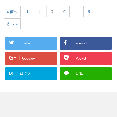
« 前へ
1
2
3
4
…
9
次へ »
Twitter
Facebook
Google+
Pocket
B!
はてブ
LINE