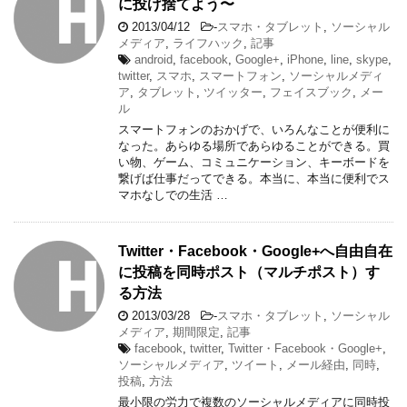
に投げ捨てよう〜
2013/04/12
-
スマホ・タブレット
,
ソーシャル
メディア
,
ライフハック
,
記事
android
,
facebook
,
Google+
,
iPhone
,
line
,
skype
,
twitter
,
スマホ
,
スマートフォン
,
ソーシャルメディ
ア
,
タブレット
,
ツイッター
,
フェイスブック
,
メー
ル
スマートフォンのおかげで、いろんなことが便利に
なった。あらゆる場所であらゆることができる。買
い物、ゲーム、コミュニケーション、キーボードを
繋げば仕事だってできる。本当に、本当に便利でス
マホなしでの生活 …
Twitter・Facebook・Google+へ自由自在
に投稿を同時ポスト（マルチポスト）す
る方法
2013/03/28
-
スマホ・タブレット
,
ソーシャル
メディア
,
期間限定
,
記事
facebook
,
twitter
,
Twitter・Facebook・Google+
,
ソーシャルメディア
,
ツイート
,
メール経由
,
同時
,
投稿
,
方法
最小限の労力で複数のソーシャルメディアに同時投