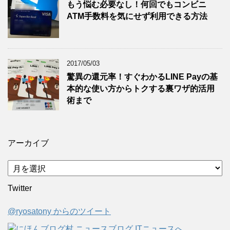
もう悩む必要なし！何回でもコンビニ
ATM手数料を気にせず利用できる方法
2017/05/03
驚異の還元率！すぐわかるLINE Payの基
本的な使い方からトクする裏ワザ的活用
術まで
アーカイブ
ア
ー
Twitter
カ
イ
@ryosatony からのツイート
ブ