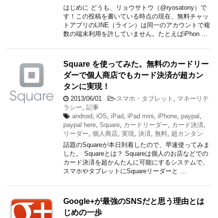
はじめに どうも、リョウサトウ（@ryosatony）で
す！この投稿を書いている時点の現在、無料チャッ
トアプリのLINE（ライン）は同一のアカウントで複
数の端末利用を許していません。たとえばiPhon …
Square を使ってみた。無料のカードリー
ダーで個人商店でもカード決済が超カン
タンに実現！
2013/06/01
-
スマホ・タブレット
,
マネーリテ
ラシー
,
記事
android
,
iOS
,
iPad
,
iPad mini
,
iPhone
,
paypal
,
paypal here
,
Square
,
カードリーダー
,
カード決済
,
リーダー
,
個人商店
,
実現
,
決済
,
無料
,
超カンタン
話題のSquareが本日到着したので、早速使ってみま
した。 Squareとは？ Squareは個人のお店などでの
カード決済を超かんたんに可能にするシステムで、
スマホやタブレットにSquareリーダーと …
Google+が最強のSNSだと思う理由とは
じめの一歩