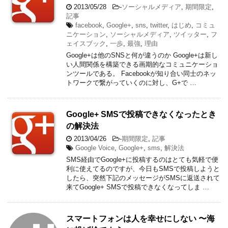
2013/05/28
-
ソーシャルメディア
,
期間限定
,
記事
facebook
,
Google+
,
sns
,
twitter
,
はじめ
,
コミュ
ニケーション
,
ソーシャルメディア
,
ツイッター
,
フ
ェイスブック
,
一歩
,
最強
,
理由
Google+は他のSNSと何が違うのか Google+は新し
い人間関係を構築できる画期的なコミュニケーショ
ンツールである。 Facebookが知り合い同士のネッ
トワークで繋がっていくのに対し、G+で …
Google+ SMSで投稿できなくなったとき
の解決法
2013/04/26
-
期間限定
,
記事
Google Voice
,
Google+
,
sms
,
解決法
SMS経由でGoogle+に投稿するのはとても気軽で便
利に使えてるのですが、今日もSMSで投稿しようと
したら、突然下記のメッセージがSMSに返送されて
来てGoogle+ SMSで投稿できなくなってしま …
スマートフォンは人を幸せにしない 〜海