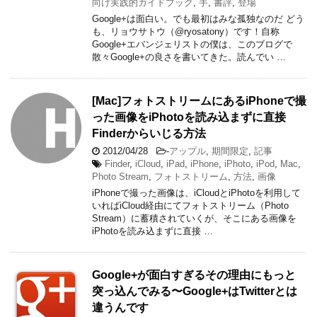
向け実践的ガイドブック
,
手
,
書評
,
登場
Google+は面白い。でも最初はみな孤独なのだ どう
も、リョウサトウ（@ryosatony）です！自称
Google+エバンジェリストの僕は、このブログで
散々Google+の良さを書いてきた。読んでい …
[Mac]フォトストリームにあるiPhoneで撮
った画像をiPhotoを読み込まずに直接
Finderからいじる方法
2012/04/28
-
アップル
,
期間限定
,
記事
Finder
,
iCloud
,
iPad
,
iPhone
,
iPhoto
,
iPod
,
Mac
,
Photo Stream
,
フォトストリーム
,
方法
,
画像
iPhoneで撮った画像は、iCloudとiPhotoを利用して
いればiCloud経由にてフォトストリーム（Photo
Stream）に蓄積されていくが、そこにある画像を
iPhotoを読み込まずに直接 …
Google+が面白すぎるその理由にもっと
突っ込んでみる〜Google+はTwitterとは
違うんです