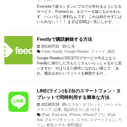
Evernoteで超カンタンにブログが作れるようになる
サービス、Postach.io。まだベータ版にもかかわら
ず、ハンパなく便利なんです。これは紹介せずには
いられない！！！ まずは百聞は一見にしかず、 …
Feedlyで購読解除する方法
2013/07/31
-
記事
Feed
,
feedly
,
Google Reader
,
フィード
,
購読
Google Readerが2013/7/1でサービス中止となり、
Feedlyに移行した方もたくさんいらっしゃるかと思
いますが、やはりまだ操作になれない感じで 「あ
れ、購読止めたいフィードを解除するの …
LINE(ライン)を2台のスマートフォン・タ
ブレットで同時利用する簡単な方法
2013/07/24
-
スマホ・タブレット
,
ソーシャル
メディア
,
記事
,
電話代を０に近づける
iPad
,
iPad mini
,
iPhone
,
iPhoneアプリ
,
iPod
,
line
,
グループチャット
,
スマホ
,
スマートフォン
,
ラ
イン
,
格安スマホ
,
無料通話