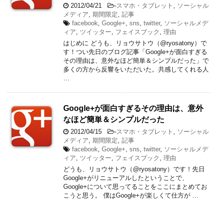
2012/04/21
-
スマホ・タブレット
,
ソーシャル
メディア
,
期間限定
,
記事
facebook
,
Google+
,
sns
,
twitter
,
ソーシャルメデ
ィア
,
ツイッター
,
フェイスブック
,
理由
はじめに どうも、リョウサトウ（@ryosatony）で
す！つい先日のブログ記事「Google+が面白すぎる
その理由は、意外なほど簡単＆シンプルだった」で
多くの方から反響をいただいた。共感してくれる人
…
Google+が面白すぎるその理由は、意外
なほど簡単＆シンプルだった
2012/04/15
-
スマホ・タブレット
,
ソーシャル
メディア
,
期間限定
,
記事
facebook
,
Google+
,
sns
,
twitter
,
ソーシャルメデ
ィア
,
ツイッター
,
フェイスブック
,
理由
どうも、リョウサトウ（@ryosatony）です！先日
Google+がリニューアルしたということで、
Google+について思ってることをここにまとめてお
こうと思う。 僕はGoogle+が楽しくて仕方が …