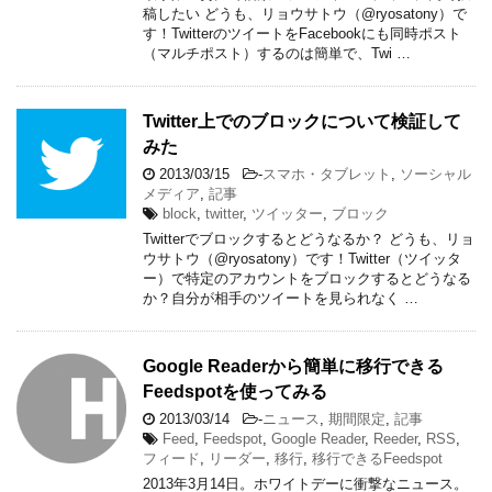
稿したい どうも、リョウサトウ（@ryosatony）で
す！TwitterのツイートをFacebookにも同時ポスト
（マルチポスト）するのは簡単で、Twi …
Twitter上でのブロックについて検証して
みた
2013/03/15
-
スマホ・タブレット
,
ソーシャル
メディア
,
記事
block
,
twitter
,
ツイッター
,
ブロック
Twitterでブロックするとどうなるか？ どうも、リョ
ウサトウ（@ryosatony）です！Twitter（ツイッタ
ー）で特定のアカウントをブロックするとどうなる
か？自分が相手のツイートを見られなく …
Google Readerから簡単に移行できる
Feedspotを使ってみる
2013/03/14
-
ニュース
,
期間限定
,
記事
Feed
,
Feedspot
,
Google Reader
,
Reeder
,
RSS
,
フィード
,
リーダー
,
移行
,
移行できるFeedspot
2013年3月14日。ホワイトデーに衝撃なニュース。