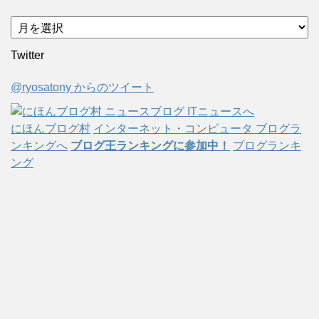
ア
ー
Twitter
カ
イ
@ryosatony からのツイート
ブ
にほんブログ村
インターネット・コンピュータ ブログラ
ンキングへ
ブログ王ランキングに参加中！
ブログランキ
ング