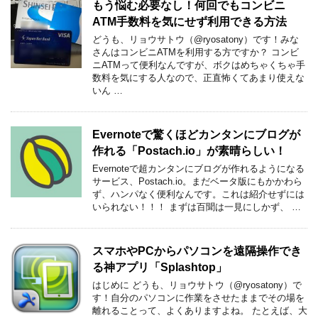
もう悩む必要なし！何回でもコンビニ
ATM手数料を気にせず利用できる方法
どうも、リョウサトウ（@ryosatony）です！みな
さんはコンビニATMを利用する方ですか？ コンビ
ニATMって便利なんですが、ボクはめちゃくちゃ手
数料を気にする人なので、正直怖くてあまり使えな
いん …
Evernoteで驚くほどカンタンにブログが
作れる「Postach.io」が素晴らしい！
Evernoteで超カンタンにブログが作れるようになる
サービス、Postach.io。まだベータ版にもかかわら
ず、ハンパなく便利なんです。これは紹介せずには
いられない！！！ まずは百聞は一見にしかず、 …
スマホやPCからパソコンを遠隔操作でき
る神アプリ「Splashtop」
はじめに どうも、リョウサトウ（@ryosatony）で
す！自分のパソコンに作業をさせたままでその場を
離れることって、よくありますよね。 たとえば、大