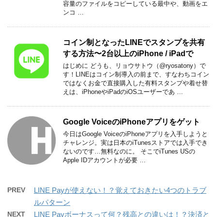
容量のファイルをコピーしている最中や、動画をエ
ンコ …
コイン制となったLINEでスタンプを共有
する方法〜2台以上のiPhone / iPadで
はじめに どうも、リョウサトウ（@ryosatony）で
す！LINEはコイン制導入の前まで、すなわちコイン
ではなくお金で直接購入した有料スタンプや着せ替
えは、iPhoneやiPadのiOSユーザーであ …
Google VoiceのiPhoneアプリをゲット
今日はGoogle VoiceのiPhoneアプリを入手しようと
チャレンジ。実は日本のiTunesストアでは入手でき
ないのです…無料なのに。 そこでiTunes USの
Apple IDアカウントが必要 …
PREV
LINE Payが使えない！？覚えておきたい4つのトラブ
ルパターン
NEXT
LINE Payボーナスって何？残高との違いは！？決済と