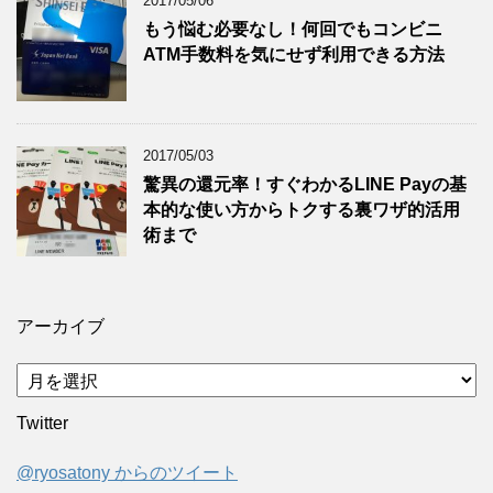
2017/05/06
もう悩む必要なし！何回でもコンビニ
ATM手数料を気にせず利用できる方法
2017/05/03
驚異の還元率！すぐわかるLINE Payの基
本的な使い方からトクする裏ワザ的活用
術まで
アーカイブ
ア
ー
Twitter
カ
イ
@ryosatony からのツイート
ブ