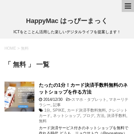
HappyMac はっぴーまっく
ICTをとことん活用した楽しいデジタルライフを提案します！
HOME
>
無料
「 無料 」 一覧
たったの1分！カード決済手数料無料のネ
ットショップを作る方法
2014/12/30
-
スマホ・タブレット
,
マネーリテ
ラシー
,
記事
1分
,
SPIKE
,
カード決済手数料無料
,
クレジット
カード
,
ネットショップ
,
ブログ
,
方法
,
決済手数料
,
無料
カード決済サービス付きのネットショップを無料で
作れる時代 どうも、リョウサトウ（@ryosatony）