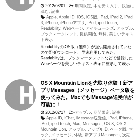
2012/03/01
-
期間限定
,
本を安く入手、快適に
読む
,
記事
Apple
,
Apple ID
,
iOS
,
iOS版
,
iPad
,
iPad 2
,
iPad
3
,
iPhone
,
iPhoneアプリ
,
iPod
,
ipod touch
,
Readability
,
Webページ
,
アイチューンズ
,
アップル
,
ブックマークレット
,
提供開始
,
無料
,
美しいテキス
ト表示
ReadablityのiOS版（無料）が提供開始されていた
ので即ダウンロード、早速利用してみた。
Readablityは、ブックマークレットなどで登録した
Webページを美しいテキスト表示に整形して表示 …
OS X Mountain Lionを先取り体験！新ア
プリMessages（メッセージ）ベータ版を
使ってみた。MacでもiMessage送受信が
可能に！
2012/02/17
-
アップル
,
期間限定
,
記事
Apple ID
,
iChat
,
iMessage送受信
,
iPad
,
iPhone
,
iPod
,
ipod touch
,
Mac
,
Messages
,
OS X
,
OS X
Mountain Lion
,
アップル
,
アップルID
,
ベータ版
,
マ
ック
,
メッセージ
,
体験
,
新アプリMessages
,
次期