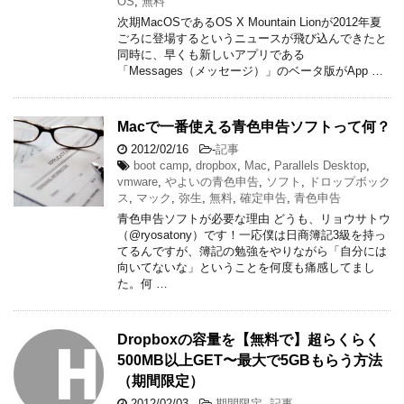
OS
,
無料
次期MacOSであるOS X Mountain Lionが2012年夏
ごろに登場するというニュースが飛び込んできたと
同時に、早くも新しいアプリである
「Messages（メッセージ）」のベータ版がApp …
Macで一番使える青色申告ソフトって何？
2012/02/16
-
記事
boot camp
,
dropbox
,
Mac
,
Parallels Desktop
,
vmware
,
やよいの青色申告
,
ソフト
,
ドロップボック
ス
,
マック
,
弥生
,
無料
,
確定申告
,
青色申告
青色申告ソフトが必要な理由 どうも、リョウサトウ
（@ryosatony）です！一応僕は日商簿記3級を持っ
てるんですが、簿記の勉強をやりながら「自分には
向いてないな」ということを何度も痛感してまし
た。何 …
Dropboxの容量を【無料で】超らくらく
500MB以上GET〜最大で5GBもらう方法
（期間限定）
2012/02/03
-
期間限定
,
記事