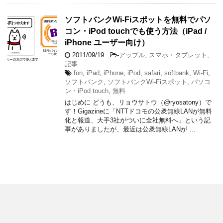
ソフトバンクWi-Fiスポットを無料でパソ
コン・iPod touchでも使う方法（iPad /
iPhone ユーザー向け）
2011/09/19
-
アップル
,
スマホ・タブレット
,
記事
fon
,
iPad
,
iPhone
,
iPod
,
safari
,
softbank
,
Wi-Fi
,
ソフトバンク
,
ソフトバンクWi-Fiスポット
,
パソコ
ン・iPod touch
,
無料
はじめに どうも、リョウサトウ（@ryosatony）で
す！Gigazineに「NTTドコモの公衆無線LANが無料
化と報道、大手3社がついに全社無料へ」という記
事がありましたが、最近は公衆無線LANが …