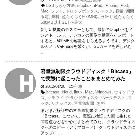
5GBもらう方法
,
dropbox
,
iPad
,
iPhone
,
iPod
,
Mac
,
ソフト
,
ドロップボックス
,
マック
,
容量
,
期間
限定
,
無料
,
超らくらく500MB以上GET
,
超らくらく
500MB以上GET〜最大
新しい機能のテスターとして、最新のDropboxをイ
ンストールし、デジカメの画像や動画をインポート
すると、500MBの容量をもらえるようです。デジタ
ルカメラやiPhoneを繋ぐか、SDカードを差し込む
…
容量無制限クラウドディスク「Bitcasa」
で実際に起こったことをまとめてみた
2012/01/20
-
記事
bitcasa
,
cloud
,
linux
,
Mac
,
Windows
,
ウィンドウ
ズ
,
クラウド
,
クラウドディスク
,
ベータテスト
,
マ
ック
,
リナックス
,
容量無制限
,
無料
まだまだ検証中の容量無制限クラウドディスクの
「Bitcasa」について、実際に検証した際に生じた
問題点などを中心にまとめてみた。 クラウドディス
クへのコピー（アップロード） クラウドディスクに
アップロ …