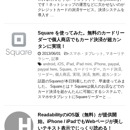
です！ネットショップの運営などに欠かせないのが
クレジットカードの決済サービス。決済システムを
導入す …
Square を使ってみた。無料のカードリー
ダーで個人商店でもカード決済が超カン
タンに実現！
2013/06/01
-
スマホ・タブレット
,
マネーリテ
ラシー
,
記事
android
,
iOS
,
iPad
,
iPad mini
,
iPhone
,
paypal
,
paypal here
,
Square
,
カードリーダー
,
カード決済
,
リーダー
,
個人商店
,
実現
,
決済
,
無料
,
超カンタン
話題のSquareが本日到着したので、早速使ってみま
した。 Squareとは？ Squareは個人のお店などでの
カード決済を超かんたんに可能にするシステムで、
スマホやタブレットにSquareリーダーと …
ReadabilityのiOS版（無料）が提供開
始。iPhone / iPadでもWebページが美し
いテキスト表示でじっくり読める！