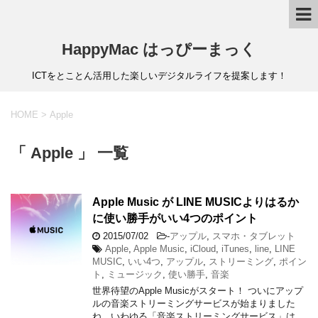
HappyMac はっぴーまっく
ICTをとことん活用した楽しいデジタルライフを提案します！
HOME
>
Apple
「 Apple 」 一覧
Apple Music が LINE MUSICよりはるか
に使い勝手がいい4つのポイント
2015/07/02
-
アップル
,
スマホ・タブレット
Apple
,
Apple Music
,
iCloud
,
iTunes
,
line
,
LINE
MUSIC
,
いい4つ
,
アップル
,
ストリーミング
,
ポイン
ト
,
ミュージック
,
使い勝手
,
音楽
世界待望のApple Musicがスタート！ ついにアップ
ルの音楽ストリーミングサービスが始まりました
ね。いわゆる「音楽ストリーミングサービス」は、