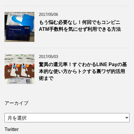
2017/05/06
もう悩む必要なし！何回でもコンビニ
ATM手数料を気にせず利用できる方法
2017/05/03
驚異の還元率！すぐわかるLINE Payの基
本的な使い方からトクする裏ワザ的活用
術まで
アーカイブ
ア
ー
Twitter
カ