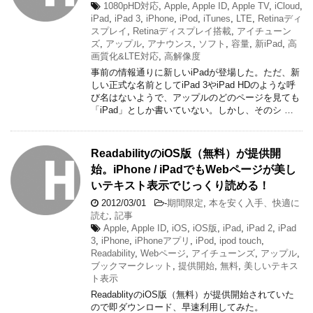
1080pHD対応
,
Apple
,
Apple ID
,
Apple TV
,
iCloud
,
iPad
,
iPad 3
,
iPhone
,
iPod
,
iTunes
,
LTE
,
Retinaディ
スプレイ
,
Retinaディスプレイ搭載
,
アイチューン
ズ
,
アップル
,
アナウンス
,
ソフト
,
容量
,
新iPad
,
高
画質化&LTE対応
,
高解像度
事前の情報通りに新しいiPadが登場した。ただ、新
しい正式な名前としてiPad 3やiPad HDのような呼
び名はないようで、アップルのどのページを見ても
「iPad」としか書いていない。しかし、そのシ …
ReadabilityのiOS版（無料）が提供開
始。iPhone / iPadでもWebページが美し
いテキスト表示でじっくり読める！
2012/03/01
-
期間限定
,
本を安く入手、快適に
読む
,
記事
Apple
,
Apple ID
,
iOS
,
iOS版
,
iPad
,
iPad 2
,
iPad
3
,
iPhone
,
iPhoneアプリ
,
iPod
,
ipod touch
,
Readability
,
Webページ
,
アイチューンズ
,
アップル
,
ブックマークレット
,
提供開始
,
無料
,
美しいテキス
ト表示
ReadablityのiOS版（無料）が提供開始されていた
ので即ダウンロード、早速利用してみた。