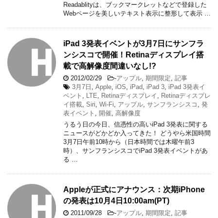
Readablityは、ブックマークレットなどで登録した
Webページを美しいテキスト表示に整形して表示 …
iPad 3発表イベントが3月7日にサンフラ
ンシスコで開催！Retinaディスプレイ搭
載で高解像度間違いなし!?
2012/02/29
-
アップル
,
期間限定
,
記事
3月7日
,
Apple
,
iOS
,
iPad
,
iPad 3
,
iPad 3発表イ
ベント
,
LTE
,
Retinaディスプレイ
,
Retinaディスプレ
イ搭載
,
Siri
,
Wi-Fi
,
アップル
,
サンフランシスコ
,
発
表イベント
,
開催
,
高解像度
うるう日の今日、信憑性の高いiPad 3発表に関する
ニュースがどかどか入ってきた！ どうやら米国時間
3月7日午前10時から（日本時間では木曜午前3
時）、サンフランシスコでiPad 3発表イベントがあ
る …
Appleが正式にアナウンス：次期iPhone
の発表は10月4日10:00am(PT)
2011/09/28
-
アップル
,
期間限定
,
記事