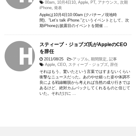
00am
,
10月4日10
,
Apple
,
PT
,
アナウンス
,
次期
iPhone
,
発表
Appleは10月4日10:00am (クパチーノ現地時
間)、”Let’s talk iPhone.”というイベントとして、次
期iPhoneお披露目のイベントを開催 …
スティーブ・ジョブズ氏がAppleのCEO
を辞任
2011/08/25
-
アップル
,
期間限定
,
記事
Apple
,
CEO
,
スティーブ・ジョブズ
,
辞任
それはもう、驚いたという言葉ではすまないくらい
衝撃なニュースだった。あのやせ細った姿や体調不
良による戦線離脱から考えれば当然の成り行きでは
あるけど、絶対カムバックしてくれるものと信じて
いた。それだけに …