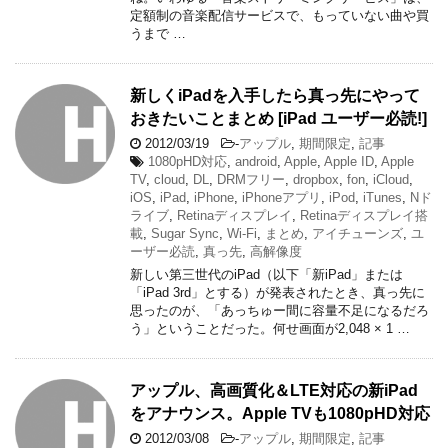
定額制の音楽配信サービスで、もっていない曲や買
うまで …
新しくiPadを入手したら真っ先にやって
おきたいことまとめ [iPad ユーザー必読!]
2012/03/19
-
アップル
,
期間限定
,
記事
1080pHD対応
,
android
,
Apple
,
Apple ID
,
Apple
TV
,
cloud
,
DL
,
DRMフリー
,
dropbox
,
fon
,
iCloud
,
iOS
,
iPad
,
iPhone
,
iPhoneアプリ
,
iPod
,
iTunes
,
Nド
ライブ
,
Retinaディスプレイ
,
Retinaディスプレイ搭
載
,
Sugar Sync
,
Wi-Fi
,
まとめ
,
アイチューンズ
,
ユ
ーザー必読
,
真っ先
,
高解像度
新しい第三世代のiPad（以下「新iPad」または
「iPad 3rd」とする）が発表されたとき、真っ先に
思ったのが、「あっちゅー間に容量不足になるだろ
う」ということだった。何せ画面が2,048 × 1 …
アップル、高画質化＆LTE対応の新iPad
をアナウンス。Apple TVも1080pHD対応
2012/03/08
-
アップル
,
期間限定
,
記事