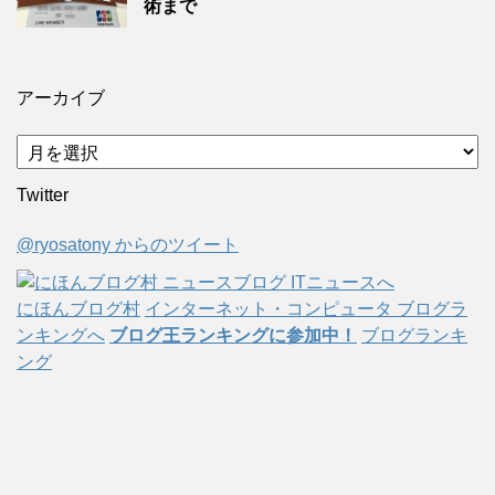
術まで
アーカイブ
ア
ー
Twitter
カ
イ
@ryosatony からのツイート
ブ
にほんブログ村
インターネット・コンピュータ ブログラ
ンキングへ
ブログ王ランキングに参加中！
ブログランキ
ング