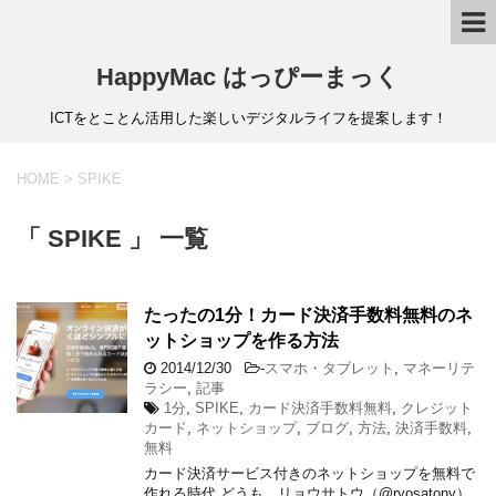
HappyMac はっぴーまっく
ICTをとことん活用した楽しいデジタルライフを提案します！
HOME
>
SPIKE
「 SPIKE 」 一覧
たったの1分！カード決済手数料無料のネ
ットショップを作る方法
2014/12/30
-
スマホ・タブレット
,
マネーリテ
ラシー
,
記事
1分
,
SPIKE
,
カード決済手数料無料
,
クレジット
カード
,
ネットショップ
,
ブログ
,
方法
,
決済手数料
,
無料
カード決済サービス付きのネットショップを無料で
作れる時代 どうも、リョウサトウ（@ryosatony）