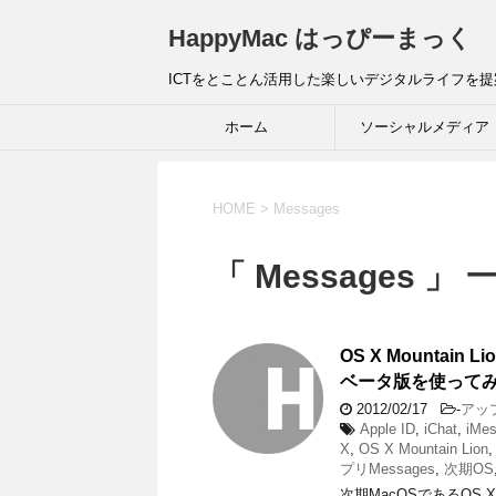
HappyMac はっぴーまっく
ICTをとことん活用した楽しいデジタルライフを
ホーム
ソーシャルメディア
HOME
>
Messages
「 Messages 」 
OS X Mountai
ベータ版を使ってみた
2012/02/17
-
アッ
Apple ID
,
iChat
,
iMe
X
,
OS X Mountain Lion
プリMessages
,
次期OS
次期MacOSであるOS X