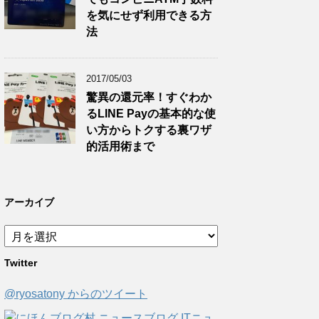
を気にせず利用できる方
法
2017/05/03
驚異の還元率！すぐわか
るLINE Payの基本的な使
い方からトクする裏ワザ
的活用術まで
アーカイブ
ア
ー
Twitter
カ
イ
@ryosatony からのツイート
ブ