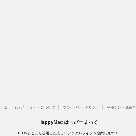
ホーム
はっぴーまっくについて
プライバシーポリシー
利用規約・免責事
HappyMac はっぴーまっく
ICTをとことん活用した楽しいデジタルライフを提案します！