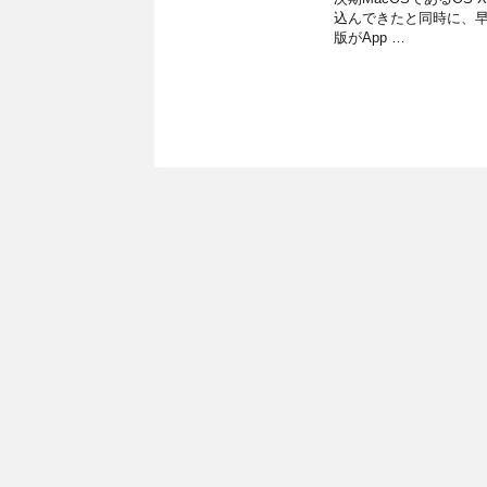
込んできたと同時に、早
版がApp …