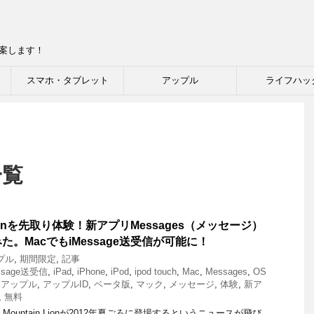
提案します！
スマホ・タブレット
アップル
ライフハッ
一覧
n Lionを先取り体験！新アプリMessages（メッセージ）
。MacでもiMessage送受信が可能に！
プル
,
期間限定
,
記事
ssage送受信
,
iPad
,
iPhone
,
iPod
,
ipod touch
,
Mac
,
Messages
,
OS
,
アップル
,
アップルID
,
ベータ版
,
マック
,
メッセージ
,
体験
,
新ア
,
無料
 Mountain Lionが2012年夏ごろに登場するというニュースが飛び