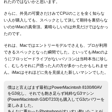
れたのではないかと思います。
さらに、外見の可愛さだけみてCPUのことを全く知らな
い人が購入しても、スペックとして決して期待を裏切らな
いのがiMacの真骨頂。素晴らしいのは外見だけではなかっ
たのです。
それは、Macではエントリーモデルでさえも、プロが利用
できるスペックとなった瞬間でした。といってもiMacのよ
うにフロッピードライブがないパソコンは当時本当に珍し
く、むしろそれに戸惑った人の方が多かったかもしれませ
ん。iMacはそれほどに先を見据えた新しいマシンでした。
僕はと言えばまず最初はPowerMacintosh 8100/80AV
をG3化し、それでも飽き足らず純粋なG3マシン
(PowerMacintosh G3/DT233)も購入してG3のパワーを
楽しみました。
あんなに重かったPhotoshopがすいすい動いたことが