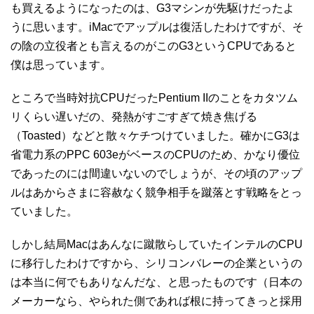
も買えるようになったのは、G3マシンが先駆けだったよ
うに思います。iMacでアップルは復活したわけですが、そ
の陰の立役者とも言えるのがこのG3というCPUであると
僕は思っています。
ところで当時対抗CPUだったPentium IIのことをカタツム
リくらい遅いだの、発熱がすごすぎて焼き焦げる
（Toasted）などと散々ケチつけていました。確かにG3は
省電力系のPPC 603eがベースのCPUのため、かなり優位
であったのには間違いないのでしょうが、その頃のアップ
ルはあからさまに容赦なく競争相手を蹴落とす戦略をとっ
ていました。
しかし結局Macはあんなに蹴散らしていたインテルのCPU
に移行したわけですから、シリコンバレーの企業というの
は本当に何でもありなんだな、と思ったものです（日本の
メーカーなら、やられた側であれば根に持ってきっと採用