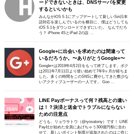
ードできないときは、DNSサーバを変更
するといいかも
みんながiOS 5.1にアップデートして新しいSiri日本
語対応を楽しんでいるのを横目に、僕はどうしても
iOS 5.1をダウンロードできずにいた。 なんでだろ
う？ iPhone 4SとiPad 2の設 …
Google+に出会いを求めたのは間違って
いるだろうか。〜ありがとうGoogle+〜
Google+は2019年4月2日をもって終了します。ボク
は2011年7月11日より使い始めて7年9ヶ月が経ちま
した。多くの時間をこのSNSに費やしてきた数少な
いアクティブユーザーの一人です。 Goo …
LINE Payボーナスって何？残高との違い
は！？決済と送金でトラブルにならない
ための注意点
どうも、リョウサトウ（@ryosatony）です！ LINE
Pay社が始めた全員にあげちゃう300億円祭に合わ
せて、新しいポイント制度が追加されたのはご存じ