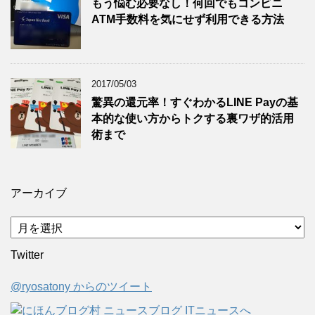
もう悩む必要なし！何回でもコンビニ
ATM手数料を気にせず利用できる方法
2017/05/03
驚異の還元率！すぐわかるLINE Payの基
本的な使い方からトクする裏ワザ的活用
術まで
アーカイブ
ア
ー
Twitter
カ
イ
@ryosatony からのツイート
ブ