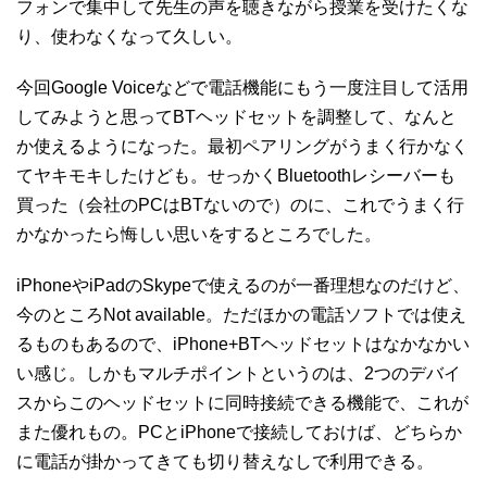
フォンで集中して先生の声を聴きながら授業を受けたくな
り、使わなくなって久しい。
今回Google Voiceなどで電話機能にもう一度注目して活用
してみようと思ってBTヘッドセットを調整して、なんと
か使えるようになった。最初ペアリングがうまく行かなく
てヤキモキしたけども。せっかくBluetoothレシーバーも
買った（会社のPCはBTないので）のに、これでうまく行
かなかったら悔しい思いをするところでした。
iPhoneやiPadのSkypeで使えるのが一番理想なのだけど、
今のところNot available。ただほかの電話ソフトでは使え
るものもあるので、iPhone+BTヘッドセットはなかなかい
い感じ。しかもマルチポイントというのは、2つのデバイ
スからこのヘッドセットに同時接続できる機能で、これが
また優れもの。PCとiPhoneで接続しておけば、どちらか
に電話が掛かってきても切り替えなしで利用できる。