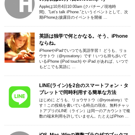
Appleは10月4日10:00am (クパチーノ現地時
間)、”Let’s talk iPhone.”というイベントとして、次
期iPhoneお披露目のイベントを開催 …
英語は独学で何とかなる。そう、iPhone
ならね。
iPhoneやiPadでいつでも英語学習！ どうも、リョ
ウサトウ（@ryosatony）です！いつも持ち歩いて
いるiPhone (iPod touch) や iPad があれば、いつで
もどこでも英語に …
LINE(ライン)を2台のスマートフォン・タ
ブレットで同時利用する簡単な方法
はじめに どうも、リョウサトウ（@ryosatony）で
す！この投稿を書いている時点の現在、無料チャッ
トアプリのLINE（ライン）は同一のアカウントで複
数の端末利用を許していません。たとえばiPhon …
iOS, Mac, Winの複数ブラウザでブックマ