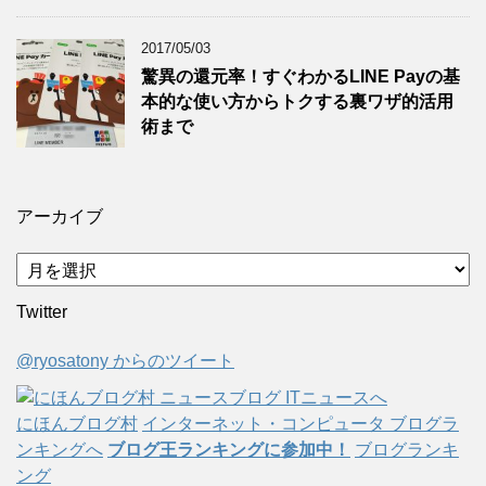
2017/05/03
驚異の還元率！すぐわかるLINE Payの基
本的な使い方からトクする裏ワザ的活用
術まで
アーカイブ
ア
ー
Twitter
カ
イ
@ryosatony からのツイート
ブ
にほんブログ村
インターネット・コンピュータ ブログラ
ンキングへ
ブログ王ランキングに参加中！
ブログランキ
ング