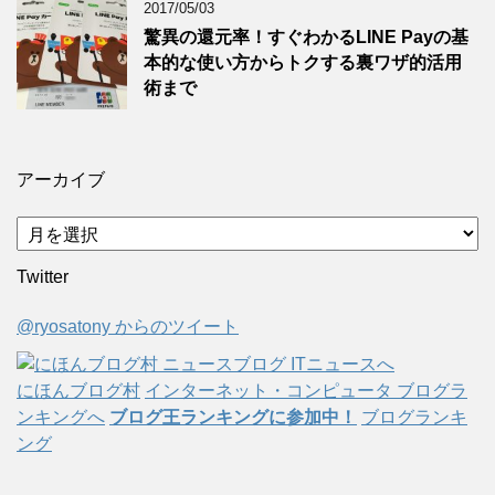
2017/05/03
驚異の還元率！すぐわかるLINE Payの基
本的な使い方からトクする裏ワザ的活用
術まで
アーカイブ
ア
ー
Twitter
カ
イ
@ryosatony からのツイート
ブ
にほんブログ村
インターネット・コンピュータ ブログラ
ンキングへ
ブログ王ランキングに参加中！
ブログランキ
ング