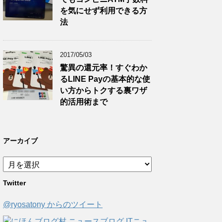
を気にせず利用できる方
法
2017/05/03
驚異の還元率！すぐわか
るLINE Payの基本的な使
い方からトクする裏ワザ
的活用術まで
アーカイブ
ア
ー
Twitter
カ
イ
@ryosatony からのツイート
ブ