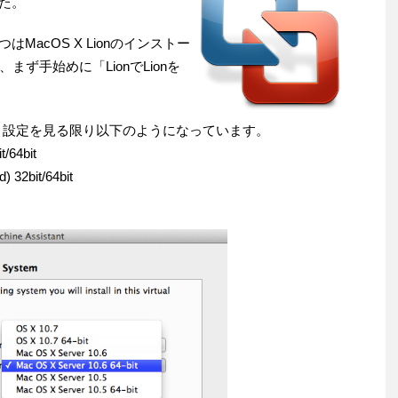
した。
一つはMacOS X Lionのインストー
ず手始めに「LionでLionを
S X対応は、設定を見る限り以下のようになっています。
/64bit
 32bit/64bit