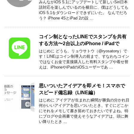
みんながiOS 5.1にアップデートして新しいSiri日本
語対応を楽しんでいるのを横目に、僕はどうしても
iOS 5.1をダウンロードできずにいた。 なんでだろ
う？ iPhone 4SとiPad 2の設 …
コイン制となったLINEでスタンプを共有
する方法〜2台以上のiPhone / iPadで
はじめに どうも、リョウサトウ（@ryosatony）で
す！LINEはコイン制導入の前まで、すなわちコイン
ではなくお金で直接購入した有料スタンプや着せ替
えは、iPhoneやiPadのiOSユーザーであ …
思いついたアイデアを即メモ！スマホで
スピード備忘録（LINE編）
はじめに アイデアが生まれた瞬間が勝負の分かれ目
何かいいアイデアを思いついたとき、すぐにどこか
にそれをメモして書き留めておきたいですよね。特
にブログや企画書で使えそうなアイデアは、頭に舞
い降りたとき …