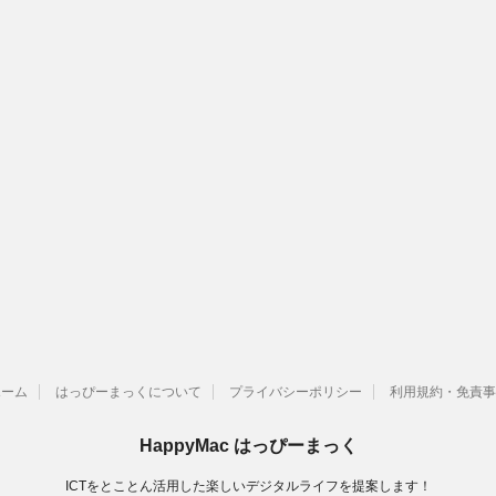
ホーム
はっぴーまっくについて
プライバシーポリシー
利用規約・免責事
HappyMac はっぴーまっく
ICTをとことん活用した楽しいデジタルライフを提案します！