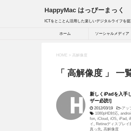
HappyMac はっぴーまっく
ICTをとことん活用した楽しいデジタルライフを
ホーム
ソーシャルメディア
HOME
>
高解像度
「 高解像度 」 一
新しくiPadを入手
ザー必読!]
2012/03/19
-
アッ
1080pHD対応
,
androi
fon
,
iCloud
,
iOS
,
iPad
,
i
イ
,
Retinaディスプレ
真っ先
,
高解像度