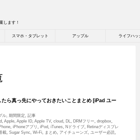
提案します！
スマホ・タブレット
アップル
ライフハッ
覧
したら真っ先にやっておきたいことまとめ [iPad ユー
プル
,
期間限定
,
記事
d
,
Apple
,
Apple ID
,
Apple TV
,
cloud
,
DL
,
DRMフリー
,
dropbox
,
Phone
,
iPhoneアプリ
,
iPod
,
iTunes
,
Nドライブ
,
Retinaディスプレ
イ搭載
,
Sugar Sync
,
Wi-Fi
,
まとめ
,
アイチューンズ
,
ユーザー必読
,