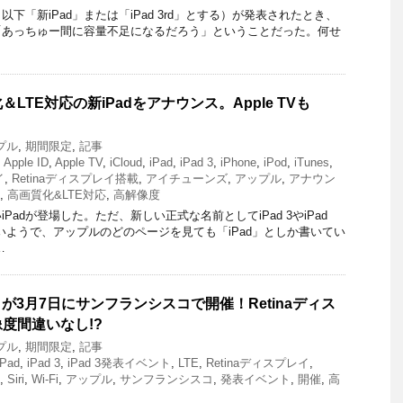
以下「新iPad」または「iPad 3rd」とする）が発表されたとき、
「あっちゅー間に容量不足になるだろう」ということだった。何せ
LTE対応の新iPadをアナウンス。Apple TVも
プル
,
期間限定
,
記事
,
Apple ID
,
Apple TV
,
iCloud
,
iPad
,
iPad 3
,
iPhone
,
iPod
,
iTunes
,
イ
,
Retinaディスプレイ搭載
,
アイチューンズ
,
アップル
,
アナウン
,
高画質化&LTE対応
,
高解像度
Padが登場した。ただ、新しい正式な名前としてiPad 3やiPad
いようで、アップルのどのページを見ても「iPad」としか書いてい
…
ントが3月7日にサンフランシスコで開催！Retinaディス
度間違いなし!?
プル
,
期間限定
,
記事
iPad
,
iPad 3
,
iPad 3発表イベント
,
LTE
,
Retinaディスプレイ
,
,
Siri
,
Wi-Fi
,
アップル
,
サンフランシスコ
,
発表イベント
,
開催
,
高