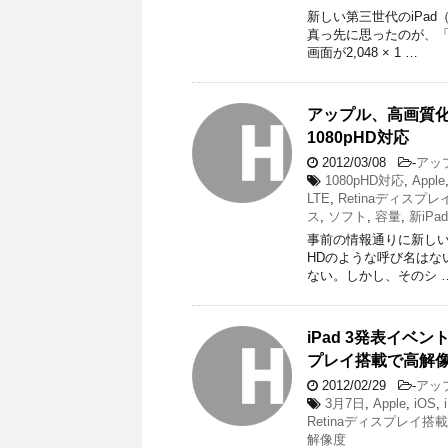
新しい第三世代のiPad（
真っ先に思ったのが、
画面が2,048 × 1 …
アップル、高画質化＆
1080pHD対応
2012/03/08
-
アッ
1080pHD対応
,
Apple
LTE
,
Retinaディスプレ
ス
,
ソフト
,
容量
,
新iPad
事前の情報通りに新しいi
HDのような呼び名はな
ない。しかし、そのシ 
iPad 3発表イベ
プレイ搭載で高解像
2012/02/29
-
アッ
3月7日
,
Apple
,
iOS
,
Retinaディスプレイ搭載
解像度