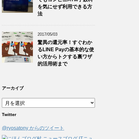
を気にせず利用できる方
法
2017/05/03
驚異の還元率！すぐわか
るLINE Payの基本的な使
い方からトクする裏ワザ
的活用術まで
アーカイブ
ア
ー
Twitter
カ
イ
@ryosatony からのツイート
ブ