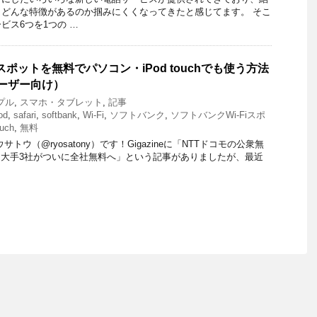
どんな特徴があるのか掴みにくくなってきたと感じてます。 そこ
ビス6つを1つの …
iスポットを無料でパソコン・iPod touchでも使う方法
e ユーザー向け）
プル
,
スマホ・タブレット
,
記事
od
,
safari
,
softbank
,
Wi-Fi
,
ソフトバンク
,
ソフトバンクWi-Fiスポ
uch
,
無料
トウ（@ryosatony）です！Gigazineに「NTTドコモの公衆無
、大手3社がついに全社無料へ」という記事がありましたが、最近