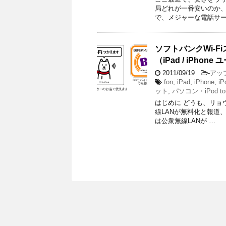
局どれが一番安いのか、
で、メジャーな電話サー
ソフトバンクWi-F
（iPad / iPhon
2011/09/19
-
アッ
fon
,
iPad
,
iPhone
,
iP
ット
,
パソコン・iPod to
はじめに どうも、リョウサ
線LANが無料化と報道
は公衆無線LANが …