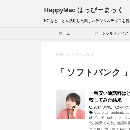
HappyMac はっぴーまっく
ICTをとことん活用した楽しいデジタルライフを
ホーム
ソーシャルメディア
HOME
>
ソフトバンク
「 ソフトバンク 」
一番安い通話料は
較してみた結果
2014/04/01
-
スマ
050 plus
,
android
,
au
nttドコモ
,
softbank
,
ス
わ
,
楽天でんわ
,
通話料
ここ最近で、安さをウ