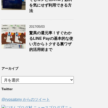
を気にせず利用できる方
法
2017/05/03
驚異の還元率！すぐわか
るLINE Payの基本的な使
い方からトクする裏ワザ
的活用術まで
アーカイブ
ア
ー
Twitter
カ
イ
@ryosatony からのツイート
ブ