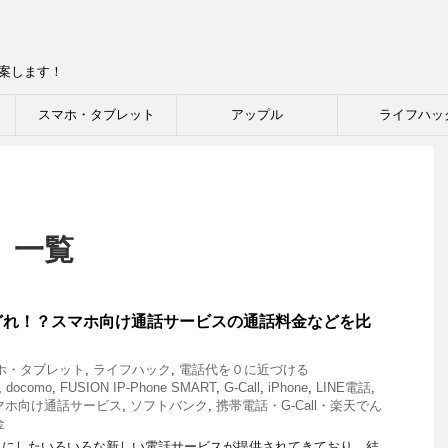
提案します！
スマホ・タブレット
アップル
ライフハッ
 一覧
どれ！？スマホ向け通話サービスの通話料金などを比
ホ・タブレット
,
ライフハック
,
電話代を０に近づける
,
docomo
,
FUSION IP-Phone SMART
,
G-Call
,
iPhone
,
LINE電話
,
マホ向け通話サービス
,
ソフトバンク
,
携帯電話・G-Call・楽天でん
金
リにしたいろいろな新しい電話サービスが提供されてきており、結