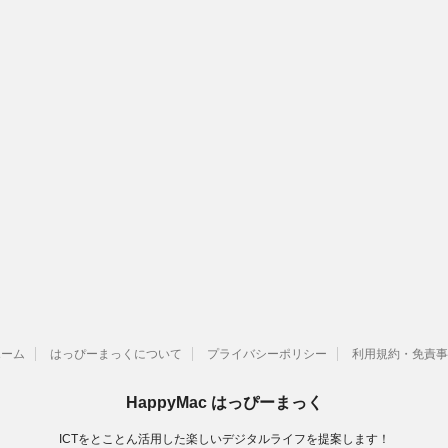
ホーム
はっぴーまっくについて
プライバシーポリシー
利用規約・免責事
HappyMac はっぴーまっく
ICTをとことん活用した楽しいデジタルライフを提案します！