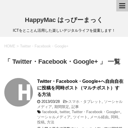
HappyMac はっぴーまっく
ICTをとことん活用した楽しいデジタルライフを提案します！
HOME
>
Twitter・Facebook・Google+
「 Twitter・Facebook・Google+ 」 一覧
Twitter・Facebook・Google+へ自由自在
に投稿を同時ポスト（マルチポスト）す
る方法
2013/03/28
-
スマホ・タブレット
,
ソーシャル
メディア
,
期間限定
,
記事
facebook
,
twitter
,
Twitter・Facebook・Google+
,
ソーシャルメディア
,
ツイート
,
メール経由
,
同時
,
投稿
,
方法