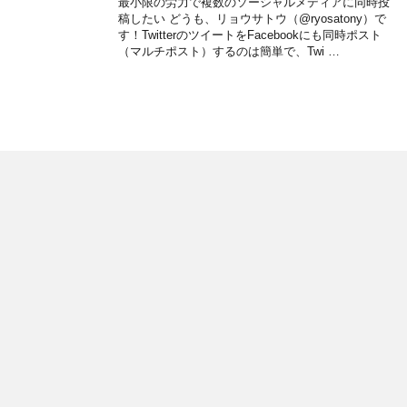
最小限の労力で複数のソーシャルメディアに同時投
稿したい どうも、リョウサトウ（@ryosatony）で
す！TwitterのツイートをFacebookにも同時ポスト
（マルチポスト）するのは簡単で、Twi …