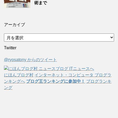
術まで
アーカイブ
ア
ー
Twitter
カ
イ
@ryosatony からのツイート
ブ
にほんブログ村
インターネット・コンピュータ ブログラ
ンキングへ
ブログ王ランキングに参加中！
ブログランキ
ング