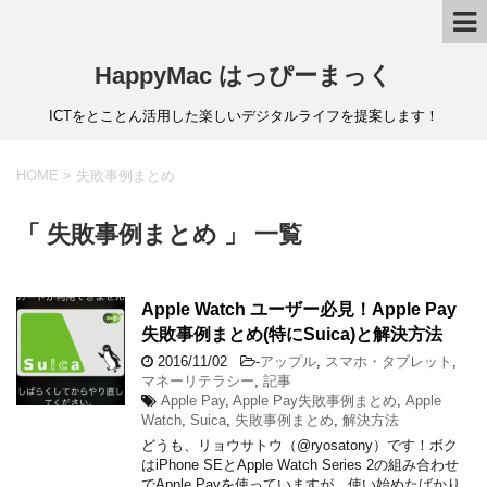
HappyMac はっぴーまっく
ICTをとことん活用した楽しいデジタルライフを提案します！
HOME
>
失敗事例まとめ
「 失敗事例まとめ 」 一覧
Apple Watch ユーザー必見！Apple Pay
失敗事例まとめ(特にSuica)と解決方法
2016/11/02
-
アップル
,
スマホ・タブレット
,
マネーリテラシー
,
記事
Apple Pay
,
Apple Pay失敗事例まとめ
,
Apple
Watch
,
Suica
,
失敗事例まとめ
,
解決方法
どうも、リョウサトウ（@ryosatony）です！ボク
はiPhone SEとApple Watch Series 2の組み合わせ
でApple Payを使っていますが、使い始めたばかり