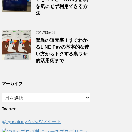
を気にせず利用できる方
法
2017/05/03
驚異の還元率！すぐわか
るLINE Payの基本的な使
い方からトクする裏ワザ
的活用術まで
アーカイブ
ア
ー
Twitter
カ
イ
@ryosatony からのツイート
ブ