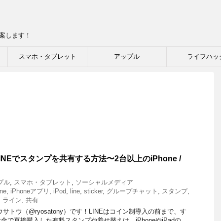
提案します！
スマホ・タブレット
アップル
ライフハッ
NEでスタンプを共有する方法〜2台以上のiPhone /
プル
,
スマホ・タブレット
,
ソーシャルメディア
ne
,
iPhoneアプリ
,
iPod
,
line
,
sticker
,
グループチャット
,
スタンプ
,
,
ライン
,
共有
サトウ（@ryosatony）です！LINEはコイン制導入の前まで、す
で直接購入した有料スタンプや着せ替えは、iPhoneやiPadの