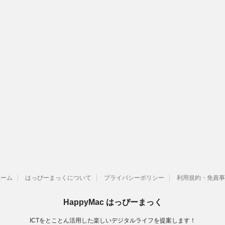
ホーム
はっぴーまっくについて
プライバシーポリシー
利用規約・免責事
HappyMac はっぴーまっく
ICTをとことん活用した楽しいデジタルライフを提案します！