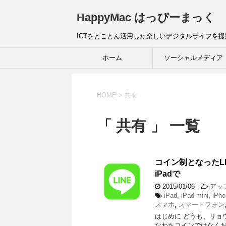
HappyMac はっぴーまっく
ICTをとことん活用した楽しいデジタルライフを
ホーム
ソーシャルメディア
HOME
>
共有
「 共有 」 一覧
コイン制となったLI
iPadで
2015/01/06
-
アッ
iPad
,
iPad mini
,
iPho
スマホ
,
スマートフォン
はじめに どうも、リョウ
なわちコインではなくお金