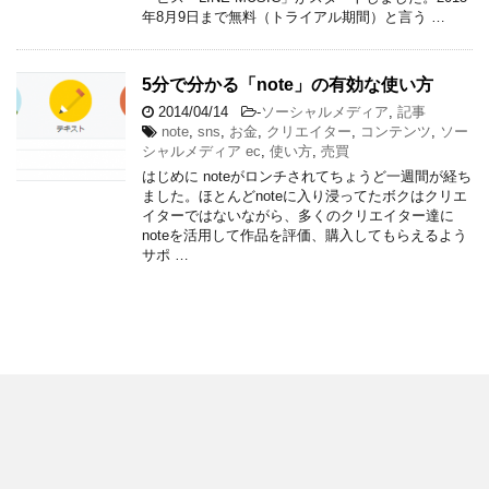
年8月9日まで無料（トライアル期間）と言う …
5分で分かる「note」の有効な使い方
2014/04/14
-
ソーシャルメディア
,
記事
note
,
sns
,
お金
,
クリエイター
,
コンテンツ
,
ソー
シャルメディア ec
,
使い方
,
売買
はじめに noteがロンチされてちょうど一週間が経ち
ました。ほとんどnoteに入り浸ってたボクはクリエ
イターではないながら、多くのクリエイター達に
noteを活用して作品を評価、購入してもらえるよう
サポ …