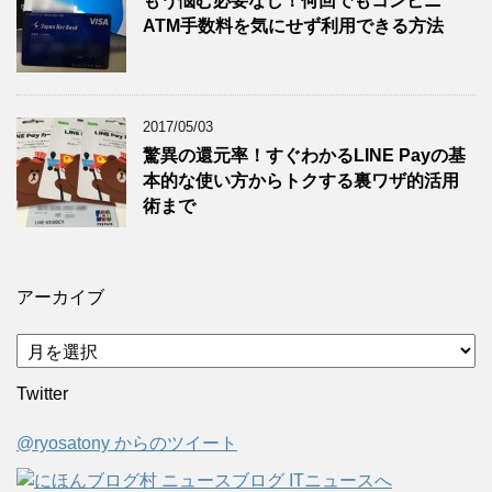
もう悩む必要なし！何回でもコンビニ
ATM手数料を気にせず利用できる方法
2017/05/03
驚異の還元率！すぐわかるLINE Payの基
本的な使い方からトクする裏ワザ的活用
術まで
アーカイブ
ア
ー
Twitter
カ
イ
@ryosatony からのツイート
ブ