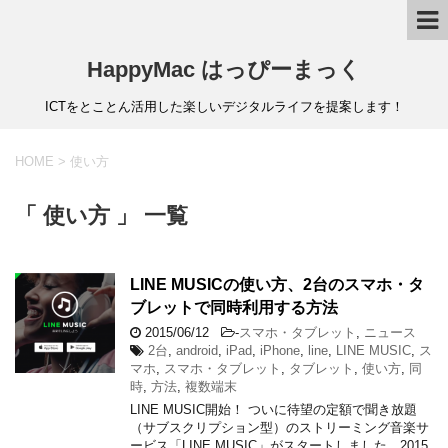
HappyMac はっぴーまっく
ICTをとことん活用した楽しいデジタルライフを提案します！
HOME
>
使い方
「 使い方 」 一覧
LINE MUSICの使い方、2台のスマホ・タ
ブレットで同時利用する方法
2015/06/12
-
スマホ・タブレット
,
ニュース
2台
,
android
,
iPad
,
iPhone
,
line
,
LINE MUSIC
,
ス
マホ
,
スマホ・タブレット
,
タブレット
,
使い方
,
同
時
,
方法
,
複数端末
LINE MUSIC開始！ ついに待望の定額で聞き放題
（サブスクリプション型）のストリーミング音楽サ
ービス「LINE MUSIC」がスタートしました。2015