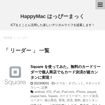
HappyMac はっぴーまっく
ICTをとことん活用した楽しいデジタルライフを提案します！
HOME
>
リーダー
「 リーダー 」 一覧
Square を使ってみた。無料のカードリー
ダーで個人商店でもカード決済が超カン
タンに実現！
2013/06/01
-
スマホ・タブレット
,
マネーリテ
ラシー
,
記事
android
,
iOS
,
iPad
,
iPad mini
,
iPhone
,
paypal
,
paypal here
,
Square
,
カードリーダー
,
カード決済
,
リーダー
,
個人商店
,
実現
,
決済
,
無料
,
超カンタン