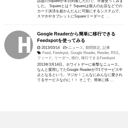
話題のSquareが本日到着したので、早速使ってみま
した。 Squareとは？ Squareは個人のお店などでの
カード決済を超かんたんに可能にするシステムで、
スマホやタブレットにSquareリーダーと …
Google Readerから簡単に移行できる
Feedspotを使ってみる
2013/03/14
-
ニュース
,
期間限定
,
記事
Feed
,
Feedspot
,
Google Reader
,
Reeder
,
RSS
,
フィード
,
リーダー
,
移行
,
移行できるFeedspot
2013年3月14日。ホワイトデーに衝撃なニュース。
なんと愛用してたGoogle Readerが7/1でサービス中
止となるという。マジか！こんなにみんなに愛され
てるサービスなのに！！ そこで、簡単に移 …