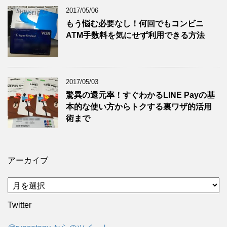
2017/05/06
もう悩む必要なし！何回でもコンビニ
ATM手数料を気にせず利用できる方法
2017/05/03
驚異の還元率！すぐわかるLINE Payの基
本的な使い方からトクする裏ワザ的活用
術まで
アーカイブ
ア
ー
Twitter
カ
イ