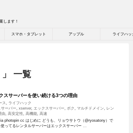
提案します！
スマホ・タブレット
アップル
ライフハッ
 」 一覧
クスサーバーを使い続ける3つの理由
ース
,
ライフハック
スサーバー
,
xserver
,
エックスサーバー
,
ボク
,
マルチドメイン
,
レン
理由
,
高安定性
,
高機能
,
高速
ienna via photopin cc はじめに どうも、リョウサトウ（@ryosatony）で
使ってるレンタルサーバーはエックスサーバー …