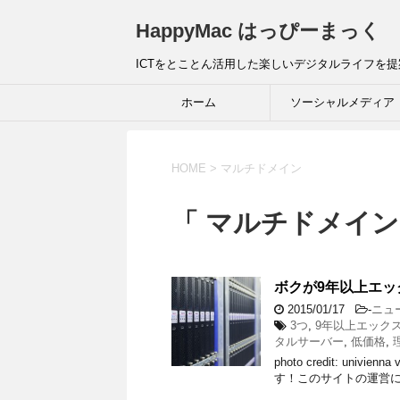
HappyMac はっぴーまっく
ICTをとことん活用した楽しいデジタルライフを
ホーム
ソーシャルメディア
HOME
>
マルチドメイン
「 マルチドメイン
ボクが9年以上エッ
2015/01/17
-
ニュ
3つ
,
9年以上エック
タルサーバー
,
低価格
,
photo credit: univ
す！このサイトの運営に