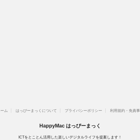
ホーム
はっぴーまっくについて
プライバシーポリシー
利用規約・免責事
HappyMac はっぴーまっく
ICTをとことん活用した楽しいデジタルライフを提案します！