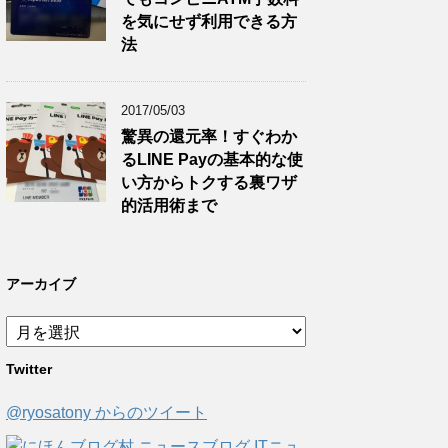
を気にせず利用できる方
法
2017/05/03
驚異の還元率！すぐわか
るLINE Payの基本的な使
い方からトクする裏ワザ
的活用術まで
アーカイブ
ア
ー
Twitter
カ
イ
@ryosatony からのツイート
ブ