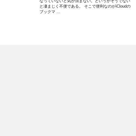
なっていないと気が済まない。というかそうでない
と凄まじく不便である。 そこで便利なのがiCloudの
ブックマ …