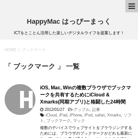
HappyMac はっぴーまっく
ICTをとことん活用した楽しいデジタルライフを提案します！
HOME
>
ブックマーク
「 ブックマーク 」 一覧
iOS, Mac, Winの複数ブラウザでブックマ
ークを共有するためにiCloud &
Xmarks(同期アプリ)と格闘した24時間
2012/01/27
-
アップル
,
記事
iCloud
,
iPad
,
iPhone
,
iPod
,
safari
,
Xmarks
,
ソフ
ト
,
ブックマーク
,
マック
複数のデバイスでウェブサイトをブラウジングする
ためには、ブラウザのブックマークがどれも最新に