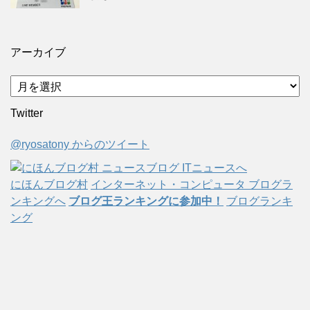
アーカイブ
ア
ー
Twitter
カ
イ
@ryosatony からのツイート
ブ
にほんブログ村
インターネット・コンピュータ ブログラ
ンキングへ
ブログ王ランキングに参加中！
ブログランキ
ング