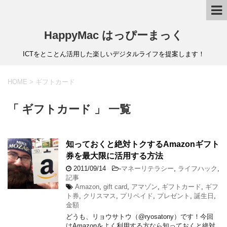
HappyMac はっぴーまっく
ICTをとことん活用した楽しいデジタルライフを提案します！
HOME
>
ギフトカード
「 ギフトカード 」 一覧
知っておくと絶対トクするAmazonギフト
券を最大限に活用する方法
2011/09/14
-
マネーリテラシー
,
ライフハック
,
記事
Amazon
,
gift card
,
アマゾン
,
ギフトカード
,
ギフ
ト券
,
クリスマス
,
プリペイド
,
プレゼント
,
誕生日
,
金額
どうも、リョウサトウ（@ryosatony）です！今回
はAmazonをよく利用する方なら知っておくと絶対