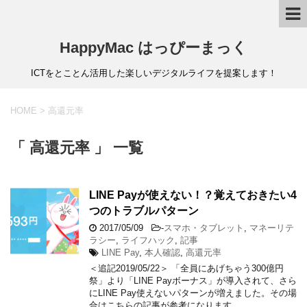
HappyMac はっぴーまっく
ICTをとことん活用した楽しいデジタルライフを提案します！
HOME
>
高還元率
「 高還元率 」 一覧
LINE Payが使えない！？覚えておきたい4
つのトラブルパターン
2017/05/09
-
スマホ・タブレット
,
マネーリテ
ラシー
,
ライフハック
,
記事
LINE Pay
,
本人確認
,
高還元率
＜追記2019/05/22＞ 「全員にあげちゃう300億円
祭」より「LINE Payボーナス」が導入されて、さら
にLINE Pay使えないパターンが増えました。その場
合はこちらの記事が参考になります。 …