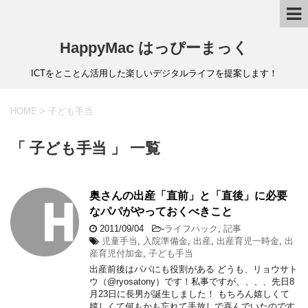
HappyMac はっぴーまっく
ICTをとことん活用した楽しいデジタルライフを提案します！
HOME
>
子ども手当
「 子ども手当 」 一覧
奥さんの出産「直前」と「直後」に必要
なパパがやっておくべきこと
2011/09/04
-
ライフハック
,
記事
児童手当
,
入院準備金
,
出産
,
出産育児一時金
,
出
産育児付加金
,
子ども手当
出産前後はパパにも役割がある どうも、リョウサト
ウ（@ryosatony）です！私事ですが、、、、先日8
月23日に長男が誕生しました！ もちろん嬉しくて
嬉しくて何もかも忘れて手放しで喜んでいたのです