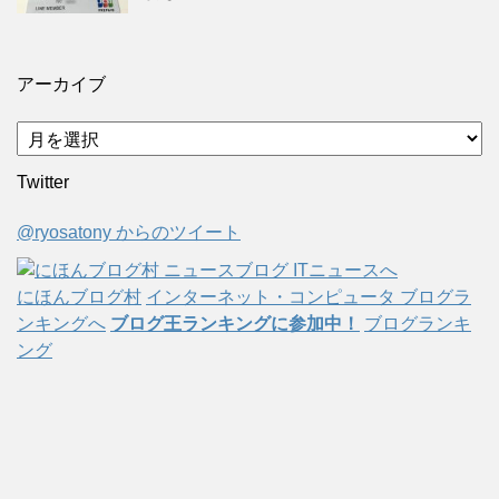
アーカイブ
ア
ー
Twitter
カ
イ
@ryosatony からのツイート
ブ
にほんブログ村
インターネット・コンピュータ ブログラ
ンキングへ
ブログ王ランキングに参加中！
ブログランキ
ング