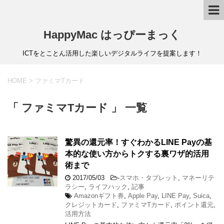
HappyMac はっぴーまっく
ICTをとことん活用した楽しいデジタルライフを提案します！
HOME
>
ファミマTカード
「 ファミマTカード 」 一覧
驚異の還元率！すぐわかるLINE Payの基
本的な使い方からトクする裏ワザ的活用
術まで
2017/05/03
-
スマホ・タブレット
,
マネーリテ
ラシー
,
ライフハック
,
記事
Amazonギフト券
,
Apple Pay
,
LINE Pay
,
Suica
,
クレジットカード
,
ファミマTカード
,
ポイント還元
,
活用方法