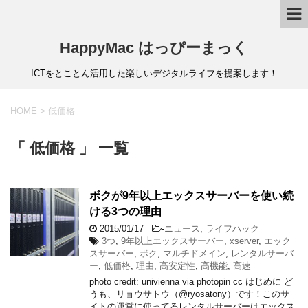
HappyMac はっぴーまっく
ICTをとことん活用した楽しいデジタルライフを提案します！
HOME
>
低価格
「 低価格 」 一覧
ボクが9年以上エックスサーバーを使い続
ける3つの理由
2015/01/17
-
ニュース
,
ライフハック
3つ
,
9年以上エックスサーバー
,
xserver
,
エック
スサーバー
,
ボク
,
マルチドメイン
,
レンタルサーバ
ー
,
低価格
,
理由
,
高安定性
,
高機能
,
高速
photo credit: univienna via photopin cc はじめに ど
うも、リョウサトウ（@ryosatony）です！このサ
イトの運営に使ってるレンタルサーバーはエックス