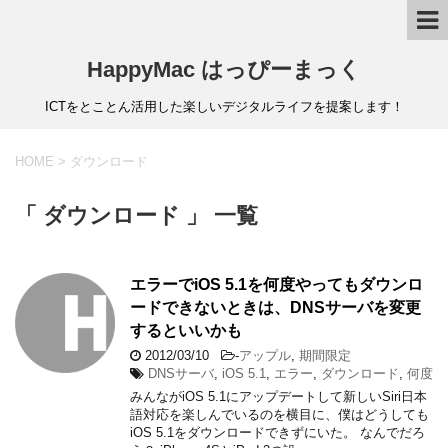
HappyMac はっぴーまっく
ICTをとことん活用した楽しいデジタルライフを提案します！
HOME
>
ダウンロード
「 ダウンロード 」 一覧
エラーでiOS 5.1を何度やってもダウンロ
ードできないときは、DNSサーバを変更
するといいかも
2012/03/10
-
アップル
,
期間限定
DNSサーバ
,
iOS 5.1
,
エラー
,
ダウンロード
,
何度
みんながiOS 5.1にアップデートして新しいSiri日本
語対応を楽しんでいるのを横目に、僕はどうしても
iOS 5.1をダウンロードできずにいた。 なんでだろ