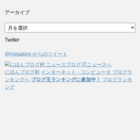
アーカイブ
ア
ー
Twitter
カ
イ
@ryosatony からのツイート
ブ
にほんブログ村
インターネット・コンピュータ ブログラ
ンキングへ
ブログ王ランキングに参加中！
ブログランキ
ング