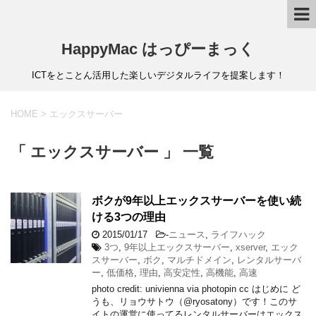
HappyMac はっぴーまっく
ICTをとことん活用した楽しいデジタルライフを提案します！
HOME
>
エックスサーバー
「 エックスサーバー 」 一覧
ボクが9年以上エックスサーバーを使い続
ける3つの理由
2015/01/17
-
ニュース
,
ライフハック
3つ
,
9年以上エックスサーバー
,
xserver
,
エック
スサーバー
,
ボク
,
マルチドメイン
,
レンタルサーバ
ー
,
低価格
,
理由
,
高安定性
,
高機能
,
高速
photo credit: univienna via photopin cc はじめに ど
うも、リョウサトウ（@ryosatony）です！このサ
イトの運営に使ってるレンタルサーバーはエックス