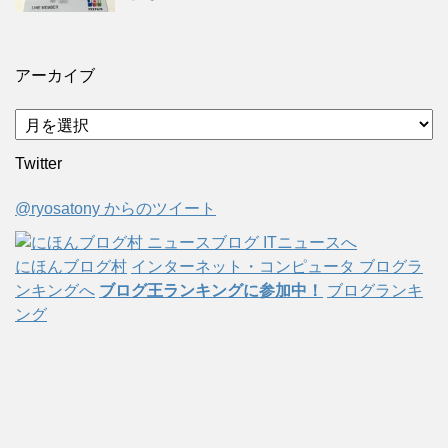
アーカイブ
ア
ー
Twitter
カ
イ
@ryosatony からのツイート
ブ
にほんブログ村
インターネット・コンピュータ ブログラ
ンキングへ
ブログ王ランキングに参加中！
ブログランキ
ング