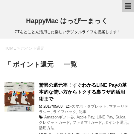
HappyMac はっぴーまっく
ICTをとことん活用した楽しいデジタルライフを提案します！
HOME
>
ポイント還元
「 ポイント還元 」 一覧
驚異の還元率！すぐわかるLINE Payの基
本的な使い方からトクする裏ワザ的活用
術まで
2017/05/03
-
スマホ・タブレット
,
マネーリテ
ラシー
,
ライフハック
,
記事
Amazonギフト券
,
Apple Pay
,
LINE Pay
,
Suica
,
クレジットカード
,
ファミマTカード
,
ポイント還元
,
活用方法